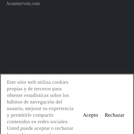
Avantserveis.com
Este sitio web utiliza cookies
Avantserveis.com -
Aviso legal - GDPR
-
Política de privacidad
-
propias y de terceros para
Política de cookies
-
Política de calidad y medio ambiente
- Diseño
obtener estadísticas sobre los
web:
Mejorconweb
hábitos de navegación del
usuario, mejorar su experiencia
y permitirle compartir
Acepto
Rechazar
contenidos en redes sociales.
Usted puede aceptar o rechazar