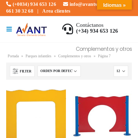
(+0034) 934 653 126
info@avantserveis.com
Idiomas »
661 30 32 68
|
Area clientes
Contáctanos
(+34) 934 653 126
Complementos y otros
Portada
»
Parques infantiles
»
Complementos y otros
»
Página 7
FILTER