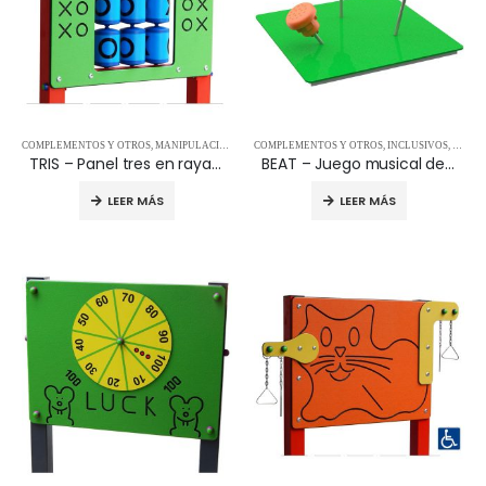
COMPLEMENTOS Y OTROS
,
MANIPULACIÓN Y ORIENTACIÓN
COMPLEMENTOS Y OTROS
,
INCLUSIVOS
,
MANIP
TRIS – Panel tres en raya T0601
BEAT – Juego musical de bombos T0605
LEER MÁS
LEER MÁS