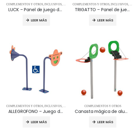
COMPLEMENTOS Y OTROS
,
INCLUSIVOS
,
MANIPULACIÓN Y ORIENTACIÓN
COMPLEMENTOS Y OTROS
,
,
PARQUES INFANTILE
INCLUSIVOS
,
MANIP
LUCK – Panel de juego de la ruleta T0606
TRIGATTO – Panel de juego de gato T0604
LEER MÁS
LEER MÁS
COMPLEMENTOS Y OTROS
,
INCLUSIVOS
,
MANIPULACIÓN Y ORIENTACIÓN
COMPLEMENTOS Y OTROS
,
PARQUES INFANTILE
ALLEGROFONO – Juego del teléfono T0602
Canasta mágica de aluminio – T0830-16_AL
LEER MÁS
LEER MÁS