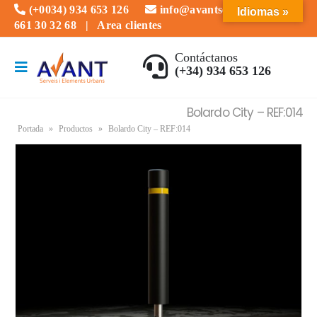
(+0034) 934 653 126
info@avantserveis.com
Idiomas »
661 30 32 68
|
Area clientes
Contáctanos
(+34) 934 653 126
Bolardo City – REF:014
Portada
»
Productos
»
Bolardo City – REF:014