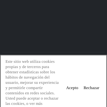
Este sitio web utiliza cookies
Avantserveis.com -
Aviso legal - GDPR
-
Política de privacidad
-
propias y de terceros para
Política de cookies
-
Política de calidad y medio ambiente
- Diseño
obtener estadísticas sobre los
web:
Mejorconweb
hábitos de navegación del
usuario, mejorar su experiencia
y permitirle compartir
Acepto
Rechazar
contenidos en redes sociales.
Usted puede aceptar o rechazar
las cookies, o ver más