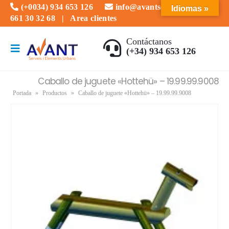
(+0034) 934 653 126
info@avantserveis.com
Idiomas »
661 30 32 68
|
Area clientes
Contáctanos
(+34) 934 653 126
Caballo de juguete «Hottehü» – 19.99.99.9008
Portada
»
Productos
»
Caballo de juguete «Hottehü» – 19.99.99.9008