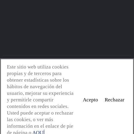
Este sitio web utiliza cookies
Avantserveis.com -
Aviso legal - GDPR
-
Política de privacidad
-
propias y de terceros para
Política de cookies
-
Política de calidad y medio ambiente
- Diseño
obtener estadísticas sobre los
web:
Mejorconweb
hábitos de navegación del
usuario, mejorar su experiencia
y permitirle compartir
Acepto
Rechazar
contenidos en redes sociales.
Usted puede aceptar o rechazar
las cookies, o ver más
información en el enlace de pie
de página o
AQUÍ