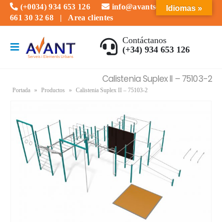
(+0034) 934 653 126
info@avantserveis.com
Idiomas »
661 30 32 68
|
Area clientes
Contáctanos
(+34) 934 653 126
Calistenia Suplex II – 75103-2
Portada
»
Productos
»
Calistenia Suplex II – 75103-2