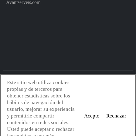
Avantserveis.com
Este sitio web utiliza cookies
Avantserveis.com -
Aviso legal - GDPR
-
Política de privacidad
-
propias y de terceros para
Política de cookies
-
Política de calidad y medio ambiente
- Diseño
obtener estadísticas sobre los
web:
Mejorconweb
hábitos de navegación del
usuario, mejorar su experiencia
y permitirle compartir
Acepto
Rechazar
contenidos en redes sociales.
Usted puede aceptar o rechazar
las cookies, o ver más