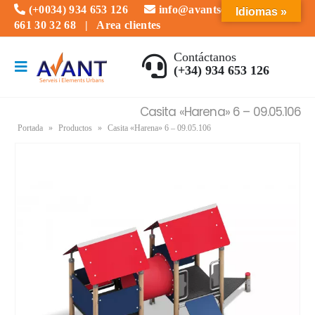
(+0034) 934 653 126
info@avantserveis.com
Idiomas »
661 30 32 68
|
Area clientes
Contáctanos
(+34) 934 653 126
Casita «Harena» 6 – 09.05.106
Portada
»
Productos
»
Casita «Harena» 6 – 09.05.106