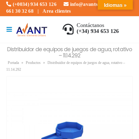
(+0034) 934 653 126
info@avantserveis.com
Idiomas »
661 30 32 68
|
Area clientes
Contáctanos
(+34) 934 653 126
Distribuidor de equipos de juegos de agua, rotativo
– 11.14.292
Portada
»
Productos
»
Distribuidor de equipos de juegos de agua, rotativo –
11.14.292