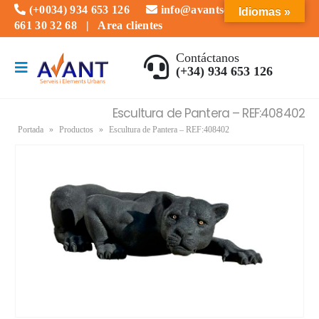
(+0034) 934 653 126
info@avantserveis.com
Idiomas »
661 30 32 68
|
Area clientes
Contáctanos
(+34) 934 653 126
Escultura de Pantera – REF:408402
Portada
»
Productos
»
Escultura de Pantera – REF:408402