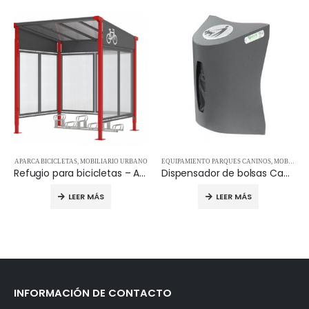
 URBANO
EQUIPAMIENTO PARQUES CANINOS
,
MOBILIARIO URBANO
MOBILIARIO URBANO
Refugio para bicicletas – APR529257
Dispensador de bolsas Can Adapt
Barrera Antiterrorismo
LEER MÁS
LEER MÁS
INFORMACIÓN DE CONTACTO