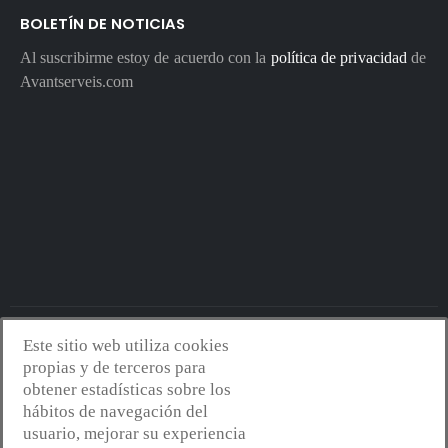
BOLETÍN DE NOTICIAS
Al suscribirme estoy de acuerdo con la
política de privacidad
de
Avantserveis.com
Este sitio web utiliza cookies
Avantserveis.com -
Aviso legal - GDPR
-
Política de privacidad
-
propias y de terceros para
Política de cookies
-
Política de calidad y medio ambiente
- Diseño
obtener estadísticas sobre los
web:
Mejorconweb
hábitos de navegación del
usuario, mejorar su experiencia