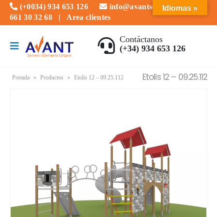
(+0034) 934 653 126
info@avantserveis.com
Idiomas »
661 30 32 68
|
Area clientes
Contáctanos
(+34) 934 653 126
Etolis 12 – 09.25.112
Portada
»
Productos
»
Etolis 12 – 09.25.112