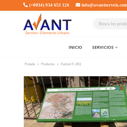
(+0034) 934 653 126
info@avantserveis.co
INICIO
SERVICIOS
Portada
»
Productos
»
Faristol F-26Q