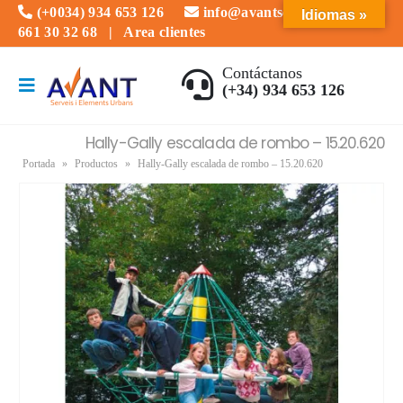
(+0034) 934 653 126
info@avantserveis.com
Idiomas »
661 30 32 68
|
Area clientes
Contáctanos
(+34) 934 653 126
Hally-Gally escalada de rombo – 15.20.620
Portada
»
Productos
»
Hally-Gally escalada de rombo – 15.20.620