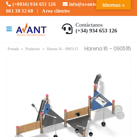
(+0034) 934 653 126
info@avantserveis.com
Idiomas »
661 30 32 68
|
Area clientes
Contáctanos
(+34) 934 653 126
Harena 16 – 0905115
Portada
»
Productos
»
Harena 16 – 0905115