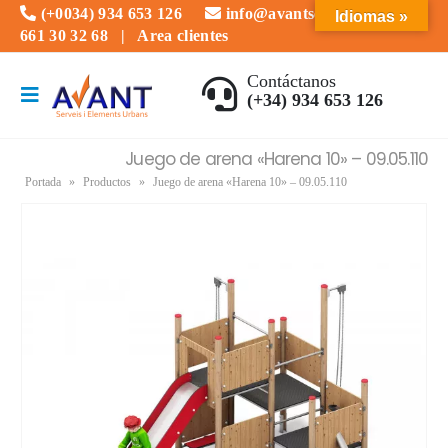
(+0034) 934 653 126
info@avantserveis.com
Idiomas »
661 30 32 68
|
Area clientes
Contáctanos
(+34) 934 653 126
Juego de arena «Harena 10» – 09.05.110
Portada
»
Productos
»
Juego de arena «Harena 10» – 09.05.110