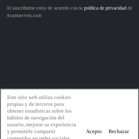
Al suscribirme estoy de acuerdo con la
política de privacidad
de
Avantserveis.com
Este sitio web utiliza cookies
Avantserveis.com -
Aviso legal - GDPR
-
Política de privacidad
-
propias y de terceros para
Política de cookies
-
Política de calidad y medio ambiente
- Diseño
obtener estadísticas sobre los
web:
Mejorconweb
hábitos de navegación del
usuario, mejorar su experiencia
y permitirle compartir
Acepto
Rechazar
contenidos en redes sociales.