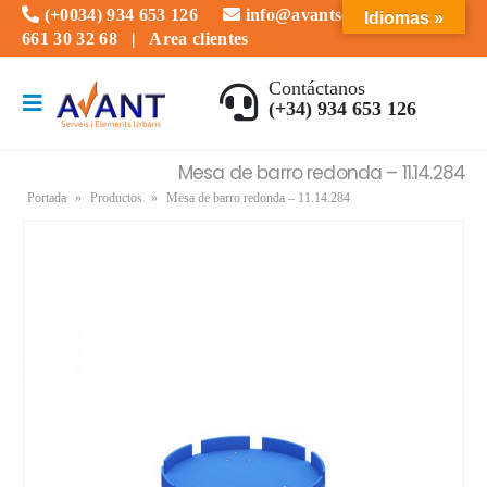
(+0034) 934 653 126
info@avantserveis.com
Idiomas »
661 30 32 68
|
Area clientes
Contáctanos
(+34) 934 653 126
Mesa de barro redonda – 11.14.284
Portada
»
Productos
»
Mesa de barro redonda – 11.14.284