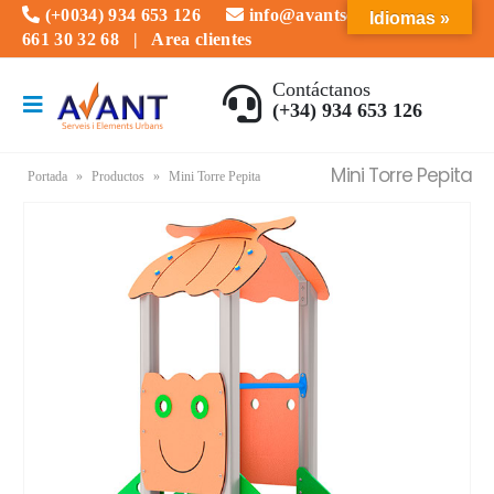
(+0034) 934 653 126
info@avantserveis.com
Idiomas »
661 30 32 68
|
Area clientes
Contáctanos
(+34) 934 653 126
Mini Torre Pepita
Portada
»
Productos
»
Mini Torre Pepita