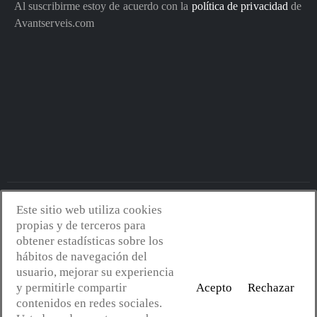
Al suscribirme estoy de acuerdo con la
política de privacidad
de
Avantserveis.com
Este sitio web utiliza cookies
Avantserveis.com -
Aviso legal - GDPR
-
Política de privacidad
-
propias y de terceros para
Política de cookies
-
Política de calidad y medio ambiente
- Diseño
obtener estadísticas sobre los
web:
Mejorconweb
hábitos de navegación del
usuario, mejorar su experiencia
y permitirle compartir
Acepto
Rechazar
contenidos en redes sociales.