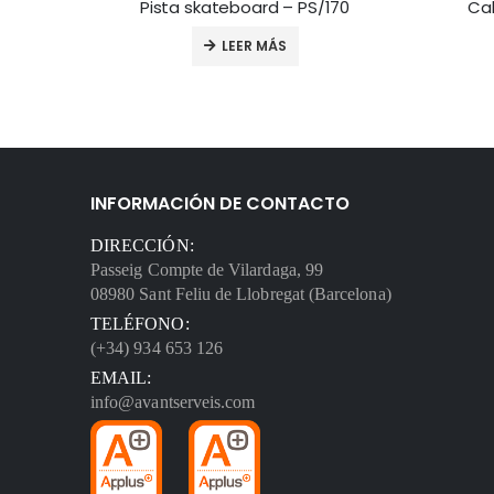
153
Pista skateboard – PS/170
Cal
LEER MÁS
INFORMACIÓN DE CONTACTO
DIRECCIÓN:
Passeig Compte de Vilardaga, 99
08980 Sant Feliu de Llobregat (Barcelona)
TELÉFONO:
(+34) 934 653 126
EMAIL:
info@avantserveis.com