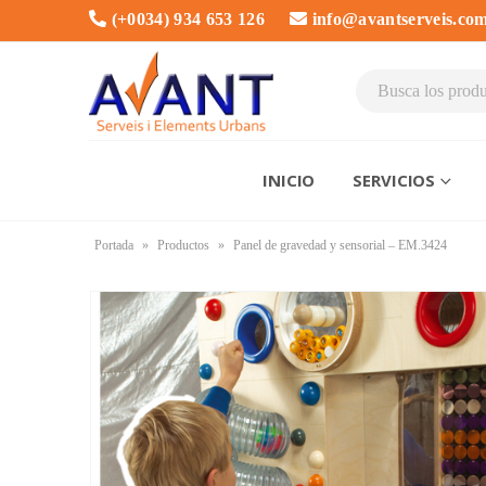
(+0034) 934 653 126
info@avantserveis.co
INICIO
SERVICIOS
Portada
»
Productos
»
Panel de gravedad y sensorial – EM.3424