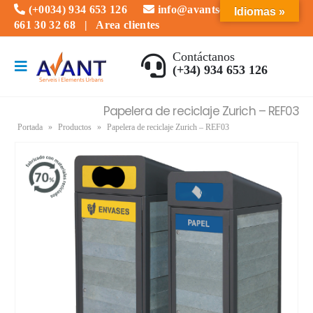
(+0034) 934 653 126
info@avantserveis.com
Idiomas »
661 30 32 68
|
Area clientes
Contáctanos
(+34) 934 653 126
Papelera de reciclaje Zurich – REF03
Portada
»
Productos
»
Papelera de reciclaje Zurich – REF03