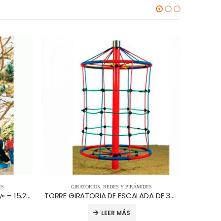
ES
GIRATORIOS
,
REDES Y PIRÁMIDES
Giroscopia espiral «Hally-Gally» – 15.20.640
TORRE GIRATORIA DE ESCALADA DE 3m. ART7520
Carru
LEER MÁS