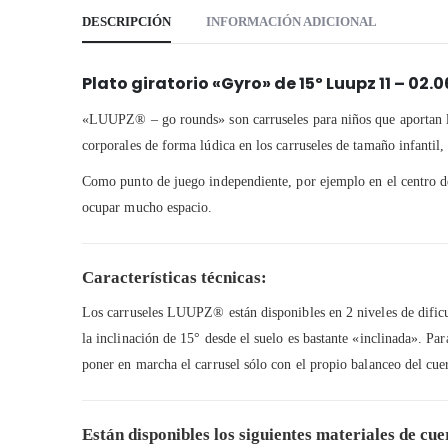
DESCRIPCIÓN
INFORMACIÓN ADICIONAL
Plato giratorio «Gyro» de 15º Luupz 11 – 02.0
«LUUPZ® – go rounds» son carruseles para niños que aportan la
corporales de forma lúdica en los carruseles de tamaño infantil,
Como punto de juego independiente, por ejemplo en el centro de 
ocupar mucho espacio.
Características técnicas:
Los carruseles LUUPZ® están disponibles en 2 niveles de dificul
la inclinación de 15° desde el suelo es bastante «inclinada». Par
poner en marcha el carrusel sólo con el propio balanceo del cuer
Están disponibles los siguientes materiales de cue