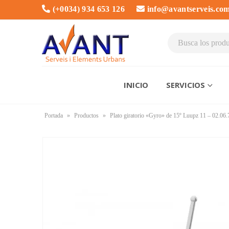
(+0034) 934 653 126
info@avantserveis.co
INICIO
SERVICIOS
Portada
»
Productos
»
Plato giratorio «Gyro» de 15º Luupz 11 – 02.06