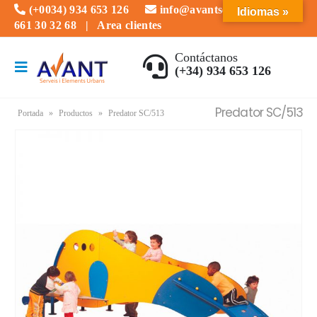
(+0034) 934 653 126
info@avantserveis.com
Idiomas »
661 30 32 68
|
Area clientes
Contáctanos
(+34) 934 653 126
Predator SC/513
Portada
»
Productos
»
Predator SC/513