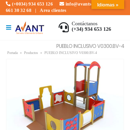
(+0034) 934 653 126
info@avantserveis.com
Idiomas »
661 30 32 68
|
Area clientes
Contáctanos
(+34) 934 653 126
PUEBLO INCLUSIVO V0300.BV-4
Portada
»
Productos
»
PUEBLO INCLUSIVO V0300.BV-4