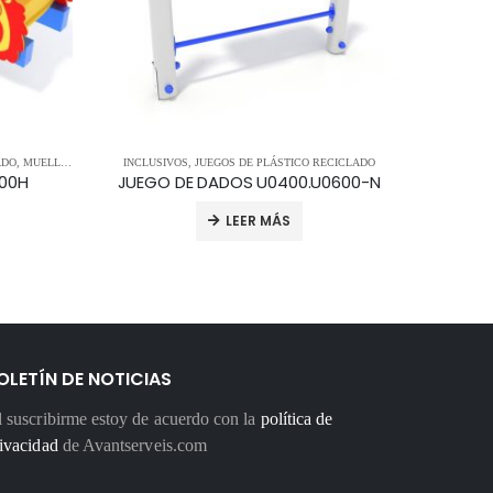
ADO
,
MUELLES Y BALANCINES
INCLUSIVOS
,
JUEGOS DE PLÁSTICO RECICLADO
INCLUS
800H
JUEGO DE DADOS U0400.U0600-N
CASITA 
LEER MÁS
OLETÍN DE NOTICIAS
 suscribirme estoy de acuerdo con la
política de
ivacidad
de Avantserveis.com