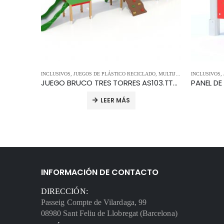
DO
,
PANELES MUSICALES
INCLUSIVOS
,
ROL Y PANELES
,
JUEGOS DE PLÁSTICO RECICLADO
,
MULTIJUEGOS
INCLUSIVOS
,
TOBOGANE
,
PANELES MUSICALES INTERACTIVOS DE ALUMINIO U0600-N.BV-7ALU
JUEGO BRUCO TRES TORRES AS103.TT-17
LEER MÁS
INFORMACIÓN DE CONTACTO
DIRECCIÓN:
Passeig Compte de Vilardaga, 99
08980 Sant Feliu de Llobregat (Barcelona)