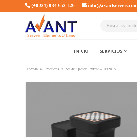
(+0034) 934 653 126
info@avantserveis.co
INICIO
SERVICIOS
Portada
»
Productos
»
Set de Ajedrez Levitate – REF:016