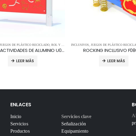
S
JUEGOS DE PLÁSTICO RECICLADO
,
TORRES Y ESTRUCTURAS
,
ROL Y PANELES
INCLUSIVOS
,
JUEGOS DE PLÁSTICO RECICL
PANEL DE ACTIVIDADES DE ALUMINIO U0600.BV-4 estilo ALU
ROCKING INCLUSIVO F0
LEER MÁS
LEER MÁS
ENLACES
B
Al
Inicio
Servicios clave
pr
Servicios
Señalización
Productos
Equipamiento