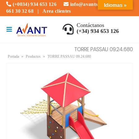
(+0034) 934 653 126
info@avantserveis.com
Idiomas »
661 30 32 68
|
Area clientes
Contáctanos
(+34) 934 653 126
TORRE PASSAU 09.24.680
Portada
»
Productos
»
TORRE PASSAU 09.24.680