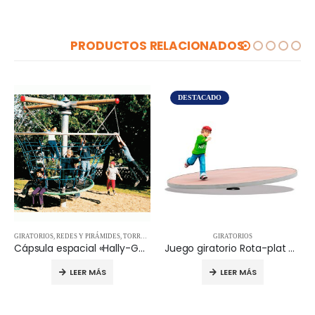
PRODUCTOS RELACIONADOS
DESTACADO
GIRATORIOS
,
REDES Y PIRÁMIDES
,
TORRES Y ESTRUCTURAS
GIRATORIOS
Cápsula espacial «Hally-Gally» – 15.20.510
Juego giratorio Rota-plat 02.08.150
LEER MÁS
LEER MÁS