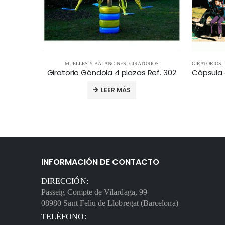
MUELLES Y BALANCINES
,
GIRATORIOS
GIRATORIOS
,
.08.150
Giratorio Góndola 4 plazas Ref. 302
LEER MÁS
INFORMACIÓN DE CONTACTO
DIRECCIÓN:
Passeig Compte de Vilardaga, 99
08980 Sant Feliu de Llobregat (Barcelona)
TELÉFONO: