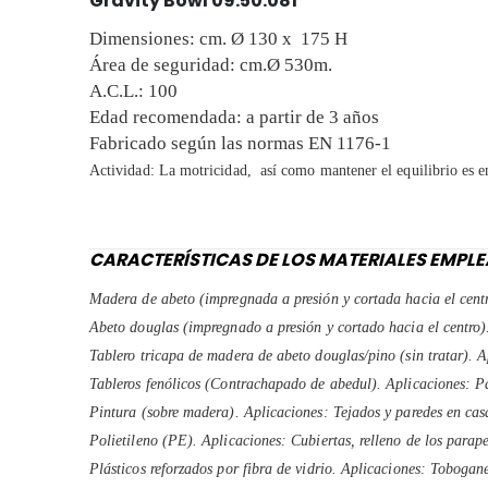
Gravity Bowl 09.50.081
Dimensiones: cm. Ø 130 x 175 H
Área de seguridad: cm.Ø 530m.
A.C.L.: 100
Edad recomendada: a partir de 3 años
Fabricado según las normas EN 1176-1
Actividad: La motricidad, así como mantener el equilibrio es e
CARACTERÍSTICAS DE LOS MATERIALES EMPL
Madera de abeto (impregnada a presión y cortada hacia el centr
Abeto douglas (impregnado a presión y cortado hacia el centro)
Tablero tricapa de madera de abeto douglas/pino (sin tratar). A
Tableros fenólicos (Contrachapado de abedul). Aplicaciones: Pa
Pintura (sobre madera). Aplicaciones: Tejados y paredes en cas
Polietileno (PE). Aplicaciones: Cubiertas, relleno de los parape
Plásticos reforzados por fibra de vidrio. Aplicaciones: Tobogan