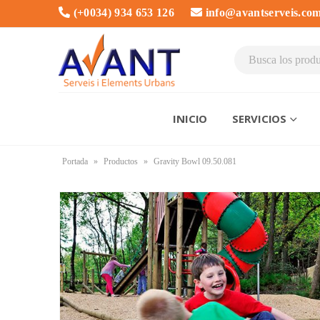
(+0034) 934 653 126
info@avantserveis.co
INICIO
SERVICIOS
Portada
»
Productos
»
Gravity Bowl 09.50.081