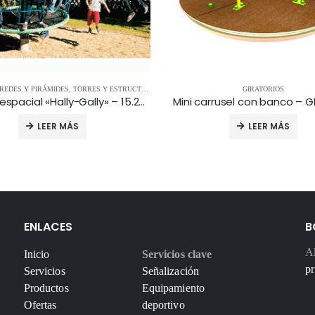
REDES Y PIRÁMIDES
,
TORRES Y ESTRUCTURAS
GIRATORIOS
Cápsula espacial «Hally-Gally» – 15.20.510
Mini carrusel con banco – 
LEER MÁS
LEER MÁS
ENLACES
B
Al
Inicio
Servicios clave
pr
Servicios
Señalización
Productos
Equipamiento
Ofertas
deportivo