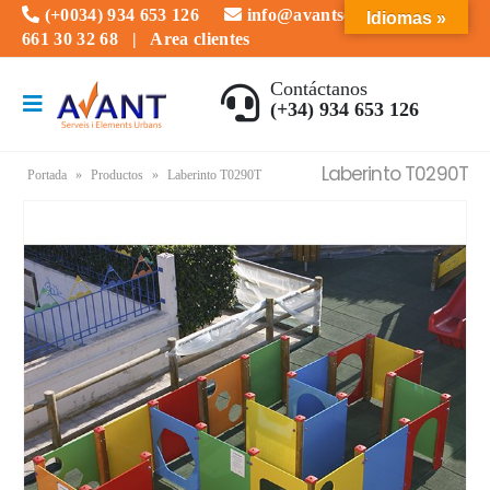
(+0034) 934 653 126
info@avantserveis.com
Idiomas »
661 30 32 68
|
Area clientes
Contáctanos
(+34) 934 653 126
Laberinto T0290T
Portada
»
Productos
»
Laberinto T0290T