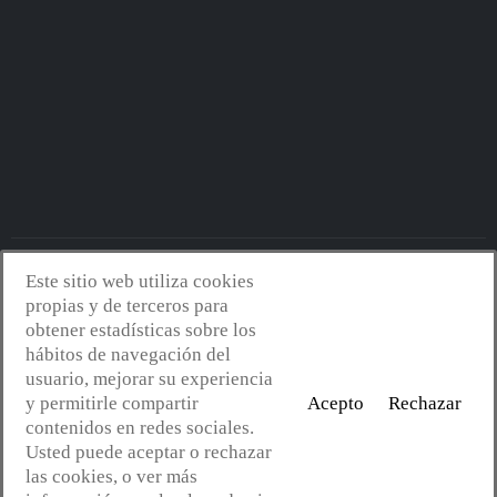
Este sitio web utiliza cookies
Avantserveis.com -
Aviso legal - GDPR
-
Política de privacidad
-
propias y de terceros para
Política de cookies
-
Política de calidad y medio ambiente
- Diseño
obtener estadísticas sobre los
web:
Mejorconweb
hábitos de navegación del
usuario, mejorar su experiencia
y permitirle compartir
Acepto
Rechazar
contenidos en redes sociales.
Usted puede aceptar o rechazar
las cookies, o ver más