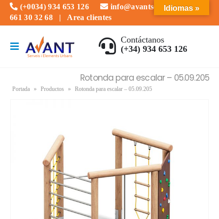
(+0034) 934 653 126
info@avantserveis.com
Idiomas »
661 30 32 68
|
Area clientes
Contáctanos
(+34) 934 653 126
Rotonda para escalar – 05.09.205
Portada
»
Productos
»
Rotonda para escalar – 05.09.205