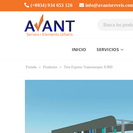
(+0034) 934 653 126
info@avantserveis.co
INICIO
SERVICIOS
Portada
»
Productos
»
Tren Express Transeuropeo X/800