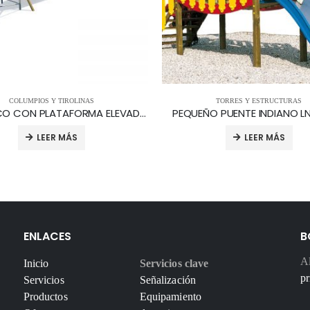
COLUMPIOS Y TIROLINAS
TORRES Y ESTRUCTURAS
TELEFÉRICO CON PLATAFORMA ELEVADA F/7130.R98
PEQUEÑO PUENTE INDIANO LN
LEER MÁS
LEER MÁS
ENLACES
B
Al
Inicio
Servicios clave
pr
Servicios
Señalización
Productos
Equipamiento