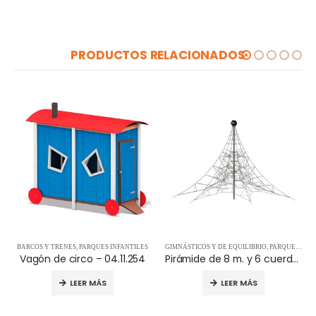
PRODUCTOS RELACIONADOS
GIMNÁSTICOS Y DE EQUILIBRIO
,
PARQUES INFANTILES
PARQUES INFANTILES
,
REDES Y PIRÁMIDES
,
ROCÓDROMOS
Pirámide de 8 m. y 6 cuerdas «Spider» – 15.06.007
Rotonda para escalar – 05.09.205
LEER MÁS
LEER MÁS