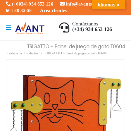
(+0034) 934 653 126
info@avantserveis.com
Idiomas »
661 30 32 68
|
Area clientes
Contáctanos
(+34) 934 653 126
TRIGATTO – Panel de juego de gato T0604
Portada
»
Productos
»
TRIGATTO – Panel de juego de gato T0604