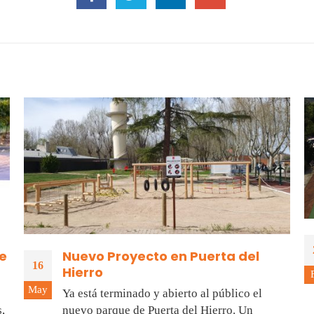
je
Nuevo Proyecto en Puerta del
16
Hierro
May
Ya está terminado y abierto al público el
,
nuevo parque de Puerta del Hierro. Un