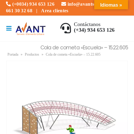
(+0034) 934 653 126
info@avantserveis.com
Idiomas »
661 30 32 68
|
Area clientes
Contáctanos
(+34) 934 653 126
Cola de cometa «Escuela» – 15.22.605
Portada
»
Productos
»
Cola de cometa «Escuela» – 15.22.605