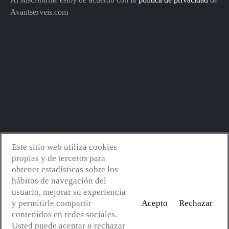
Avantserveis.com
Este sitio web utiliza cookies
Avantserveis.com -
Aviso legal - GDPR
-
Política de privacidad
-
propias y de terceros para
Política de cookies
-
Política de calidad y medio ambiente
- Diseño
obtener estadísticas sobre los
web:
Mejorconweb
hábitos de navegación del
usuario, mejorar su experiencia
y permitirle compartir
Acepto
Rechazar
contenidos en redes sociales.
Usted puede aceptar o rechazar