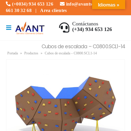
(+0034) 934 653 126
info@avantserveis.com
Idiomas »
661 30 32 68
|
Area clientes
Contáctanos
(+34) 934 653 126
Cubos de escalada – C0800.SCL1-14
Portada
»
Productos
»
Cubos de escalada – C0800.SCL1-14