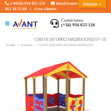
(+0034) 934 653 126
info@avantserveis.com
Idiomas »
661 30 32 68
|
Area clientes
Contáctanos
(+34) 934 653 126
CASITA SATURNO MADERA E0100.GT-01
Portada
»
Productos
»
CASITA SATURNO MADERA E0100.GT-01