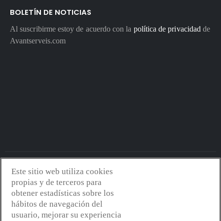
BOLETÍN DE NOTICIAS
Al suscribirme estoy de acuerdo con la
política de privacidad
de
Avantserveis.com
Este sitio web utiliza cookies
Avantserveis.com -
Aviso legal - GDPR
-
Política de privacidad
-
propias y de terceros para
Política de cookies
-
Política de calidad y medio ambiente
- Diseño
obtener estadísticas sobre los
web:
Mejorconweb
hábitos de navegación del
usuario, mejorar su experiencia